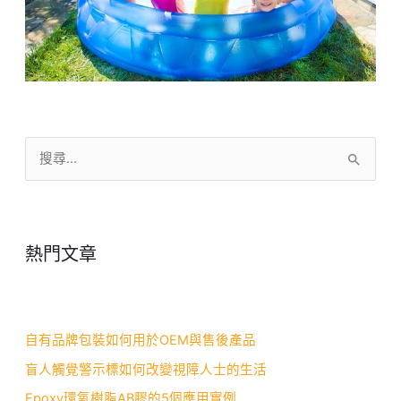
搜
尋
關
鍵
熱門文章
字
:
自有品牌包裝如何用於OEM與售後產品
盲人觸覺警示標如何改變視障人士的生活
Epoxy環氧樹脂AB膠的5個應用實例