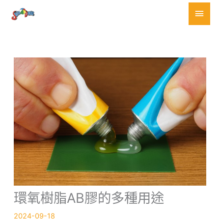
跳
主
至
要
主
要
選
內
容
單
環氧樹脂AB膠的多種用途
2024-09-18