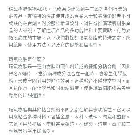
環氧樹脂俗稱AB膠，已成為從建築到手工藝等各個行業的
必備品，其獨特的性能使其成為專業人士和業餘愛好者不可
或缺的粘合劑。對於那些希望設計、銷售或推廣環氧樹脂產
品的人來說，了解這項產品的多功能性和主要賣點，有助於
拓展廣闊的市場。以下我們將探討環氧樹脂的特殊之處、應
用範圍、使用方法，以及它的優勢和局限性。
環氧樹脂是什麼？
環氧樹脂是一種由樹脂和硬化劑組成的
雙組分粘合劑
（因此
得名AB膠）。當這兩種成分混合在一起時，會發生化學反
應，形成牢固耐用的粘合效果。這種粘合不僅非常堅固，而
且還耐水、耐化學品和耐極端溫度，使得環氧樹脂成為各種
應用的理想選擇。
環氧樹脂與其他粘合劑的不同之處在於其多功能性。它可以
用來粘合多種材料，包括金屬、木材、玻璃、陶瓷和塑膠。
它還可用於塗層、密封甚至鑄造，在建築、汽車、電子和工
藝品等行業用途廣泛。