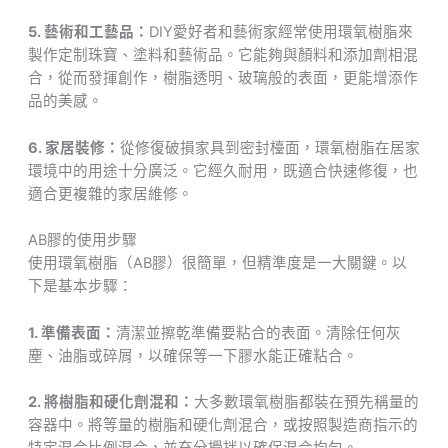
5. 藝術和工藝品：
DIY愛好者和藝術家經常使用環氧樹脂來
製作定制珠寶、塗料和藝術品。它能夠與顏料和添加劑相混
合，從而發揮創作，樹脂透明、玻璃般的表面，更能增添作
品的美感。
6. 家居裝修：
從修復破損家具到密封檯面，環氧樹脂在居家
環境中的用途十分廣泛。它經久耐用，既適合快速修復，也
適合更複雜的家居維修。
AB膠的使用步驟
使用環氧樹脂（AB膠）很簡單，但精準度是一大關鍵。以
下是基本步驟：
1. 準備表面：
清潔並擦乾準備要粘合的表面。清除任何灰
塵、油脂或碎屑，以確保等一下膠水能正確粘合。
2. 將樹脂和硬化劑混和：
大多數環氧樹脂都裝在預先稱量的
容器中。將等量的樹脂和硬化劑混合，或按照製造商指示的
特定混合比例混合，並充分攪拌以確保混合均勻。