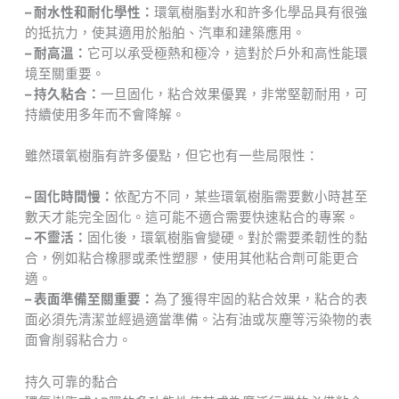
– 耐水性和耐化學性：
環氧樹脂對水和許多化學品具有很強
的抵抗力，使其適用於船舶、汽車和建築應用。
– 耐高溫：
它可以承受極熱和極冷，這對於戶外和高性能環
境至關重要。
– 持久粘合：
一旦固化，粘合效果優異，非常堅韌耐用，可
持續使用多年而不會降解。
雖然環氧樹脂有許多優點，但它也有一些局限性：
– 固化時間慢：
依配方不同，某些環氧樹脂需要數小時甚至
數天才能完全固化。這可能不適合需要快速粘合的專案。
– 不靈活：
固化後，環氧樹脂會變硬。對於需要柔韌性的黏
合，例如粘合橡膠或柔性塑膠，使用其他粘合劑可能更合
適。
– 表面準備至關重要：
為了獲得牢固的粘合效果，粘合的表
面必須先清潔並經過適當準備。沾有油或灰塵等污染物的表
面會削弱粘合力。
持久可靠的黏合