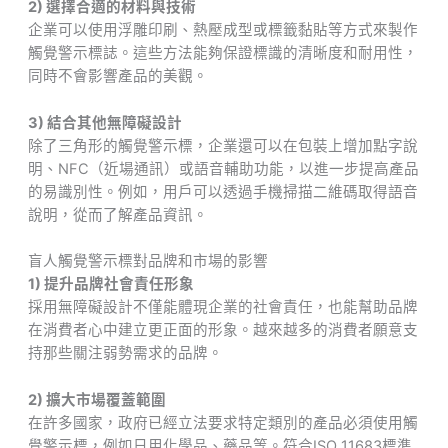
2) 選擇合適的材料與技術
企業可以使用浮雕印刷、熱壓成型或標籤黏貼等方式來製作
觸覺警示標誌。這些方法能夠保證標識的清晰度和耐用性，
同時不會影響產品的美觀。
3) 結合其他無障礙設計
除了三角形的觸覺警示標，企業還可以在包裝上增加點字說
明、NFC（近場通訊）或語音輔助功能，以進一步提高產品
的易識別性。例如，用戶可以透過手機掃描二維碼取得語音
說明，從而了解產品資訊。
盲人觸覺警示標對品牌和市場的影響
1) 提升品牌社會責任形象
採用無障礙設計不僅能體現企業的社會責任，也能幫助品牌
在消費者心中建立更正面的形象。越來越多的消費者願意支
持那些關注弱勢需求的品牌。
2) 擴大市場覆蓋範圍
在許多國家，政府已經立法要求特定類別的產品必須使用觸
覺警示標，例如日用化學品、藥品等。符合ISO 11683標準