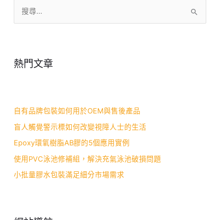
搜
尋
關
鍵
熱門文章
字
:
自有品牌包裝如何用於OEM與售後產品
盲人觸覺警示標如何改變視障人士的生活
Epoxy環氧樹脂AB膠的5個應用實例
使用PVC泳池修補組，解決充氣泳池破損問題
小批量膠水包裝滿足細分市場需求