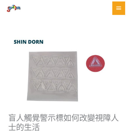
跳
主
至
要
主
要
選
內
容
單
盲人觸覺警示標如何改變視障人
士的生活