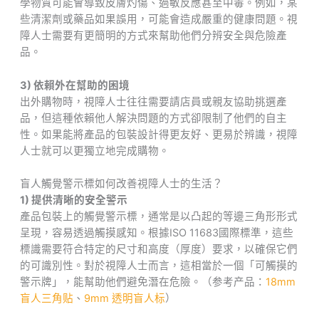
學物質可能會導致皮膚灼傷、過敏反應甚至中毒。例如，某
些清潔劑或藥品如果誤用，可能會造成嚴重的健康問題。視
障人士需要有更簡明的方式來幫助他們分辨安全與危險產
品。
3) 依賴外在幫助的困境
出外購物時，視障人士往往需要請店員或親友協助挑選產
品，但這種依賴他人解決問題的方式卻限制了他們的自主
性。如果能將產品的包裝設計得更友好、更易於辨識，視障
人士就可以更獨立地完成購物。
盲人觸覺警示標如何改善視障人士的生活？
1) 提供清晰的安全警示
產品包裝上的觸覺警示標，通常是以凸起的等邊三角形形式
呈現，容易透過觸摸感知。根據ISO 11683國際標準，這些
標識需要符合特定的尺寸和高度（厚度）要求，以確保它們
的可識別性。對於視障人士而言，這相當於一個「可觸摸的
警示牌」，能幫助他們避免潛在危險。（参考产品：
18mm
盲人三角贴
、
9mm 透明盲人标
）