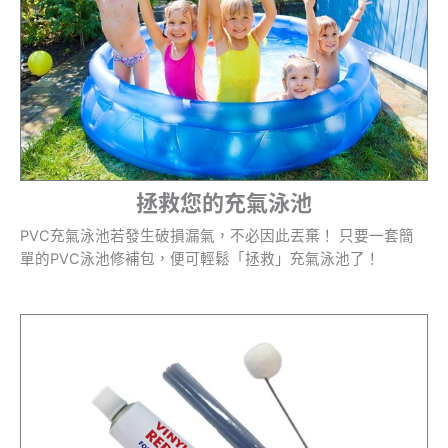
拯救您的充氣泳池
PVC充氣泳池若發生破損漏氣，不必因此丟棄！ 只要一套簡
單的PVC泳池修補包，便可輕鬆「拯救」充氣泳池了！