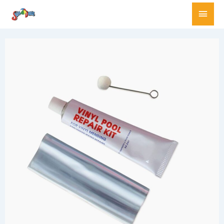
跳
主
至
要
主
要
選
內
容
單