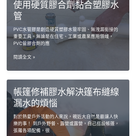
使用硬質膠合劑黏合塑膠水
貼，
輕
管
鬆
修
PVC水管膠是創造硬質塑膠水管牢固、無洩漏銜接的
復
重要工具。無論是在住宅、工業或農業應用領域，
充
PVC管膠合劑的應
氣
泳
使
閱讀全文 »
池
用
破
硬
洞
質
膠
帳篷修補膠水解決篷布縫線
合
劑
漏水的煩惱
黏
合
對於熱愛戶外活動的人來說，親近大自然是最讓人快
塑
樂的事！ 到戶外野餐、露營或露營，自己搭設帳篷，
膠
張羅各項配備，很
水