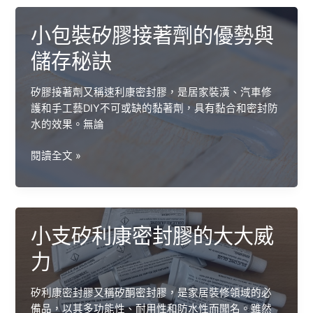
利
康
小包裝矽膠接著劑的優勢與
與
酸
儲存秘訣
性
速
矽膠接著劑又稱速利康密封膠，是居家裝潢、汽車修
利
護和手工藝DIY不可或缺的黏著劑，具有黏合和密封防
康：
水的效果。無論
有
何
小
閱讀全文 »
差
包
別、
裝
如
矽
何
膠
選
小支矽利康密封膠的大大威
接
擇？
著
力
劑
的
矽利康密封膠又稱矽酮密封膠，是家居裝修領域的必
優
備品，以其多功能性、耐用性和防水性而聞名。雖然