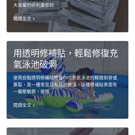
勢
大容量的矽利康密封
與
儲
小
閱讀全文 »
存
支
秘
矽
訣
利
康
用透明修補貼，輕鬆修復充
密
封
氣泳池破洞
膠
的
使用自黏透明修補貼修復PVC充氣泳池的輕微刺穿或
大
撕裂，是一種常見且有效的做法。這種修補貼表面有
大
一層壓敏膠，使用
威
力
用
閱讀全文 »
透
明
修
補