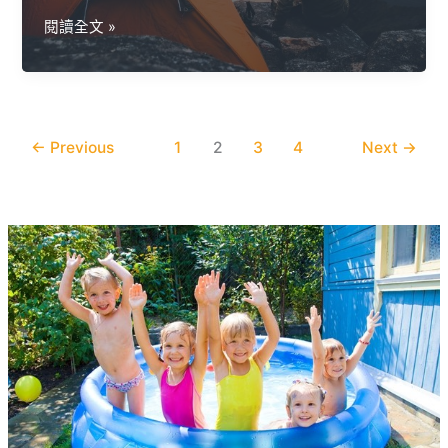
管
帳
閱讀全文 »
篷
修
補
膠
水
←
Previous
1
2
3
4
Next
→
解
決
篷
布
縫
線
漏
水
的
煩
惱