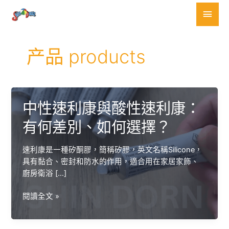
跳
主
至
要
主
要
選
产品 products
內
容
單
中性速利康與酸性速利康：
有何差別、如何選擇？
速利康是一種矽酮膠，簡稱矽膠，英文名稱Silicone，
具有黏合、密封和防水的作用，適合用在家居家飾、
廚房衛浴 […]
中
閱讀全文 »
性
速