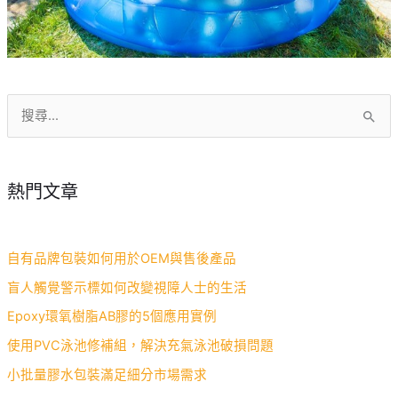
搜
尋
關
熱門文章
鍵
字
:
自有品牌包裝如何用於OEM與售後產品
盲人觸覺警示標如何改變視障人士的生活
Epoxy環氧樹脂AB膠的5個應用實例
使用PVC泳池修補組，解決充氣泳池破損問題
小批量膠水包裝滿足細分市場需求